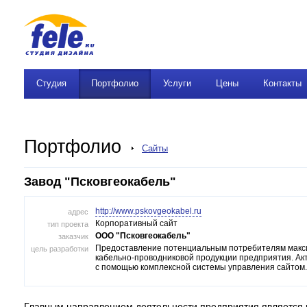
Студия
Портфолио
Услуги
Цены
Контакты
Портфолио
Сайты
Завод "Псковгеокабель"
http://www.pskovgeokabel.ru
адрес
Корпоративный сайт
тип проекта
ООО "Псковгеокабель"
заказчик
Предоставление потенциальным потребителям макс
цель разработки
кабельно-проводниковой продукции предприятия. А
с помощью комплексной системы управления сайтом.
Главным направлением деятельности предприятия является 