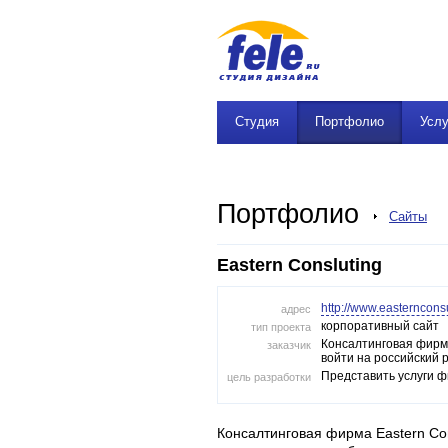
Студия
Портфолио
Услу
Портфолио
Сайты
Eastern Consluting
http://www.easternconsu
адрес
корпоративный сайт
тип проекта
Консалтинговая фирма
заказчик
войти на российский 
Представить услуги ф
цель разработки
Консалтинговая фирма Eastern Con