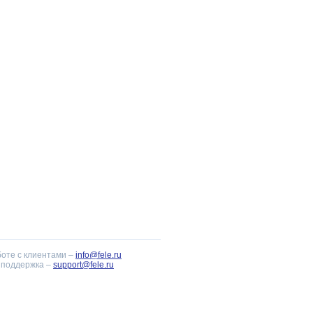
боте с клиентами –
info@fele.ru
 поддержка –
support@fele.ru