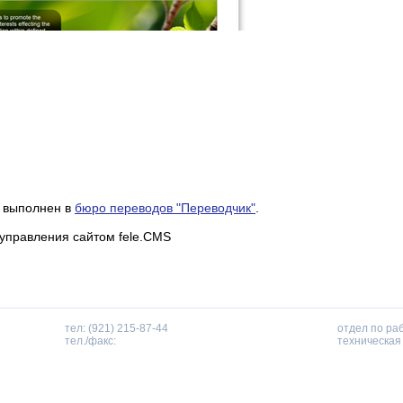
к выполнен в
бюро переводов "Переводчик"
.
 управления сайтом fele.CMS
тел: (921) 215-87-44
отдел по ра
тел./факс:
техническая